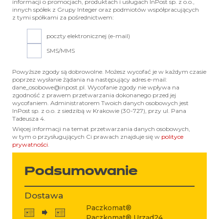
informacji o promocjach, produktach i usługach InPost sp. z o.o.,
innych spółek z Grupy Integer oraz podmiotów współpracujących
z tymi spółkami za pośrednictwem:
poczty elektronicznej (e-mail)
SMS/MMS
Powyższe zgody są dobrowolne. Możesz wycofać je w każdym czasie
poprzez wysłanie żądania na następujący adres e-mail:
dane_osobowe@inpost.pl. Wycofanie zgody nie wpływa na
zgodność z prawem przetwarzania dokonanego przed jej
wycofaniem. Administratorem Twoich danych osobowych jest
InPost sp. z o.o. z siedzibą w Krakowie (30-727), przy ul. Pana
Tadeusza 4.
Więcej informacji na temat przetwarzania danych osobowych,
w tym o przysługujących Ci prawach znajduje się w
polityce
prywatności
.
Podsumowanie
Dostawa
Paczkomat®
Paczkomat® Urząd24